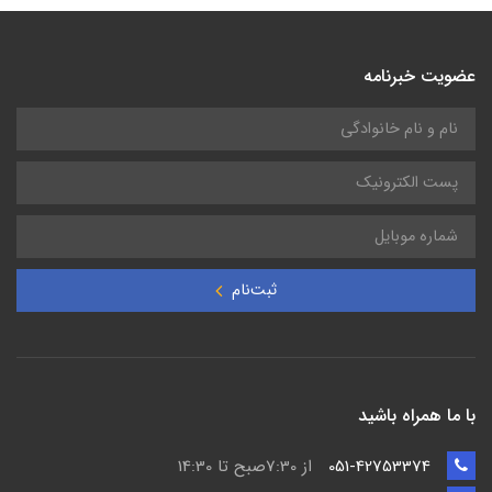
عضویت خبرنامه
ثبت‌نام
با ما همراه باشید
051-42753374
از 7:30صبح تا 14:30