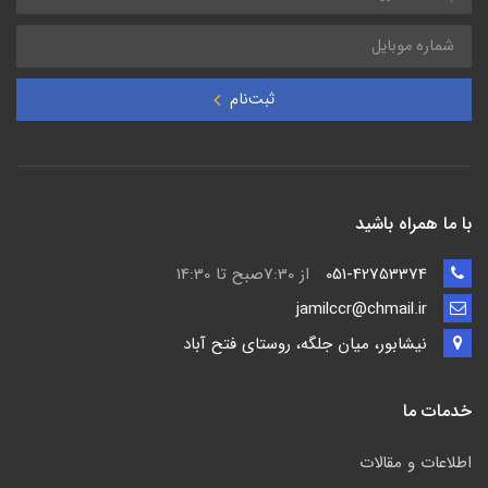
ثبت‌نام
با ما همراه باشید
051-42753374
از 7:30صبح تا 14:30
jamilccr@chmail.ir
نیشابور، میان جلگه، روستای فتح آباد
خدمات ما
اطلاعات و مقالات