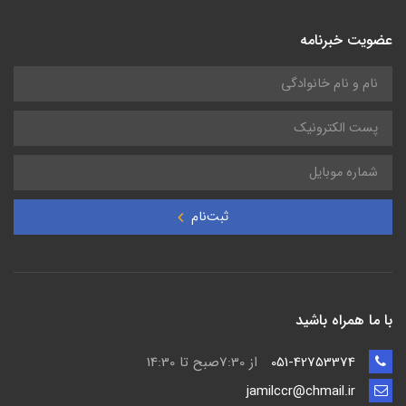
عضویت خبرنامه
ثبت‌نام
با ما همراه باشید
051-42753374
از 7:30صبح تا 14:30
jamilccr@chmail.ir