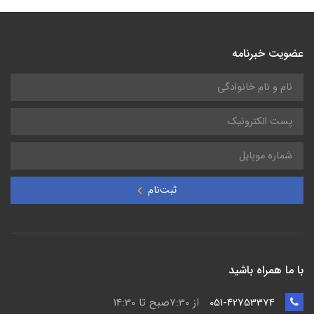
عضویت خبرنامه
ثبت‌نام
با ما همراه باشید
051-42753374
از 7:30صبح تا 14:30