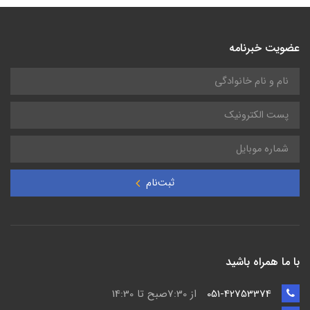
عضویت خبرنامه
ثبت‌نام
با ما همراه باشید
051-42753374
از 7:30صبح تا 14:30